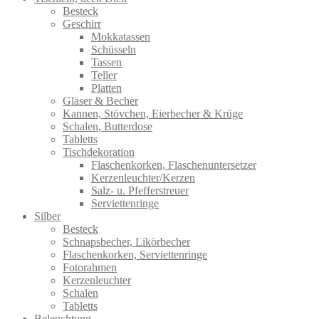
Besteck
Geschirr
Mokkatassen
Schüsseln
Tassen
Teller
Platten
Gläser & Becher
Kannen, Stövchen, Eierbecher & Krüge
Schalen, Butterdose
Tabletts
Tischdekoration
Flaschenkorken, Flaschenuntersetzer
Kerzenleuchter/Kerzen
Salz- u. Pfefferstreuer
Serviettenringe
Silber
Besteck
Schnapsbecher, Likörbecher
Flaschenkorken, Serviettenringe
Fotorahmen
Kerzenleuchter
Schalen
Tabletts
Beleuchtung