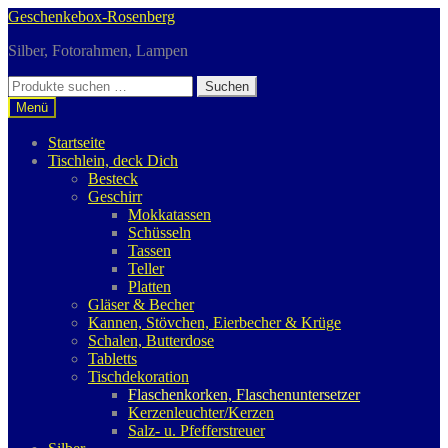
Zur
Zum
Geschenkebox-Rosenberg
Navigation
Inhalt
Silber, Fotorahmen, Lampen
springen
springen
Suchen
Suchen
nach:
Menü
Startseite
Tischlein, deck Dich
Besteck
Geschirr
Mokkatassen
Schüsseln
Tassen
Teller
Platten
Gläser & Becher
Kannen, Stövchen, Eierbecher & Krüge
Schalen, Butterdose
Tabletts
Tischdekoration
Flaschenkorken, Flaschenuntersetzer
Kerzenleuchter/Kerzen
Salz- u. Pfefferstreuer