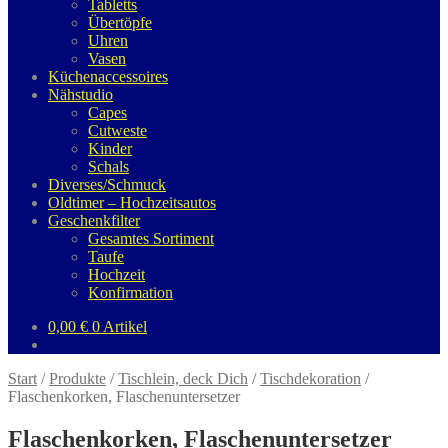
Tabletts
Übertöpfe
Uhren
Vasen
Küchenaccessoires
Nähstudio
Capes
Cutweste
Kinder
Schals
Diverses/Schmuck
Oldtimer – Hochzeitsautos
Geschenkfilter
Gesamtes Sortiment
Taufe
Hochzeit
Konfirmation
0,00
€
0 Artikel
Start
/
Produkte
/
Tischlein, deck Dich
/
Tischdekoration
/
Flaschenkorken, Flaschenuntersetzer
Flaschenkorken, Flaschenuntersetzer