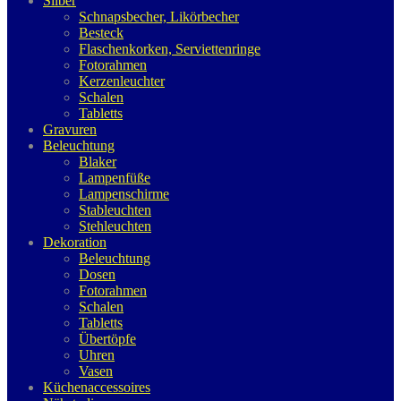
Silber
Schnapsbecher, Likörbecher
Besteck
Flaschenkorken, Serviettenringe
Fotorahmen
Kerzenleuchter
Schalen
Tabletts
Gravuren
Beleuchtung
Blaker
Lampenfüße
Lampenschirme
Stableuchten
Stehleuchten
Dekoration
Beleuchtung
Dosen
Fotorahmen
Schalen
Tabletts
Übertöpfe
Uhren
Vasen
Küchenaccessoires