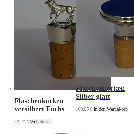
Flaschenkorken
Silber glatt
Flaschenkorken
versilbert Fuchs
169,95
€
In den Warenkorb
39,00
€
Weiterlesen