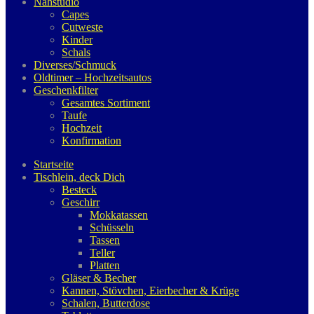
Nähstudio
Capes
Cutweste
Kinder
Schals
Diverses/Schmuck
Oldtimer – Hochzeitsautos
Geschenkfilter
Gesamtes Sortiment
Taufe
Hochzeit
Konfirmation
Startseite
Tischlein, deck Dich
Besteck
Geschirr
Mokkatassen
Schüsseln
Tassen
Teller
Platten
Gläser & Becher
Kannen, Stövchen, Eierbecher & Krüge
Schalen, Butterdose