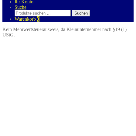
Ihr Konto
Suche
Suchen
Suchen
nach:
Warenkorb
0
Kein Mehrwertsteuerausweis, da Kleinunternehmer nach §19 (1)
UStG.