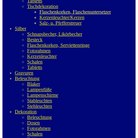
Tabletts
Tischdekoration
Flaschenkorken, Flaschenuntersetzer
Kerzenleuchter/Kerzen
Salz- u. Pfefferstreuer
Silber
Schnapsbecher, Likörbecher
Besteck
Flaschenkorken, Serviettenringe
Fotorahmen
Kerzenleuchter
Schalen
Tabletts
Gravuren
Beleuchtung
Blaker
Lampenfüße
Lampenschirme
Stableuchten
Stehleuchten
Dekoration
Beleuchtung
Dosen
Fotorahmen
Schalen