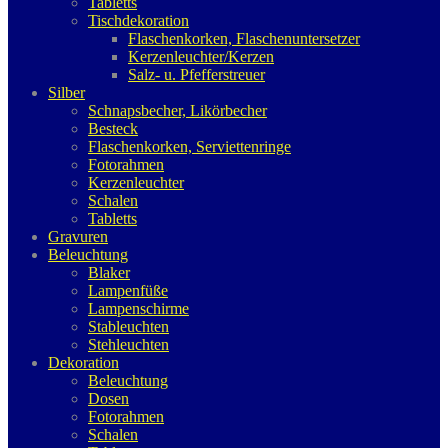
Tabletts
Tischdekoration
Flaschenkorken, Flaschenuntersetzer
Kerzenleuchter/Kerzen
Salz- u. Pfefferstreuer
Silber
Schnapsbecher, Likörbecher
Besteck
Flaschenkorken, Serviettenringe
Fotorahmen
Kerzenleuchter
Schalen
Tabletts
Gravuren
Beleuchtung
Blaker
Lampenfüße
Lampenschirme
Stableuchten
Stehleuchten
Dekoration
Beleuchtung
Dosen
Fotorahmen
Schalen