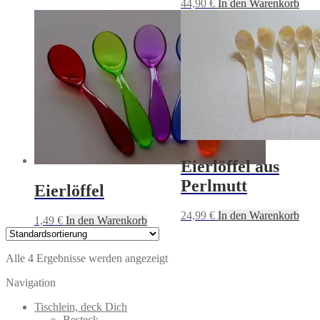
44,90
€
In den Warenkorb
Eierlöffel aus
Perlmutt
Eierlöffel
24,99
€
In den Warenkorb
1,49
€
In den Warenkorb
Alle 4 Ergebnisse werden angezeigt
Navigation
Tischlein, deck Dich
Besteck