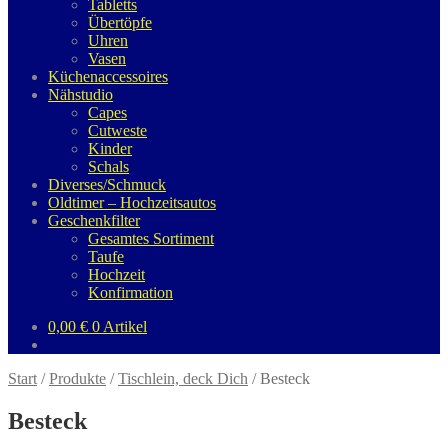
Tabletts
Übertöpfe
Uhren
Vasen
Küchenaccessoires
Nähstudio
Capes
Cutweste
Kinder
Schals
Diverses/Schmuck
Oldtimer – Hochzeitsautos
Geschenkfilter
Gesamtes Sortiment
Taufe
Hochzeit
Konfirmation
0,00
€
0 Artikel
Start
/
Produkte
/
Tischlein, deck Dich
/
Besteck
Besteck