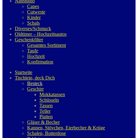
Nähstudio
Capes
Cutweste
Kinder
Schals
Diverses/Schmuck
Oldtimer – Hochzeitsautos
Geschenkfilter
Gesamtes Sortiment
Taufe
Hochzeit
Konfirmation
Startseite
Tischlein, deck Dich
Besteck
Geschirr
Mokkatassen
Schüsseln
Tassen
Teller
Platten
Gläser & Becher
Kannen, Stövchen, Eierbecher & Krüge
Schalen, Butterdose