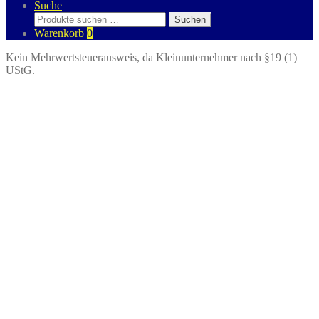
Suche
Suchen
Suchen
nach:
Warenkorb
0
Kein Mehrwertsteuerausweis, da Kleinunternehmer nach §19 (1)
UStG.