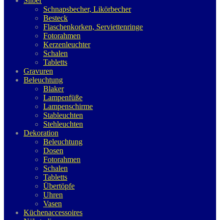
Silber
Schnapsbecher, Likörbecher
Besteck
Flaschenkorken, Serviettenringe
Fotorahmen
Kerzenleuchter
Schalen
Tabletts
Gravuren
Beleuchtung
Blaker
Lampenfüße
Lampenschirme
Stableuchten
Stehleuchten
Dekoration
Beleuchtung
Dosen
Fotorahmen
Schalen
Tabletts
Übertöpfe
Uhren
Vasen
Küchenaccessoires