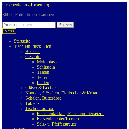
Zur
Zum
Geschenkebox-Rosenberg
Navigation
Inhalt
Silber, Fotorahmen, Lampen
springen
springen
Suchen
Suchen
nach:
Menü
Startseite
Tischlein, deck Dich
Besteck
Geschirr
Mokkatassen
Schüsseln
Tassen
Teller
Platten
Gläser & Becher
Kannen, Stövchen, Eierbecher & Krüge
Schalen, Butterdose
Tabletts
Tischdekoration
Flaschenkorken, Flaschenuntersetzer
Kerzenleuchter/Kerzen
Salz- u. Pfefferstreuer