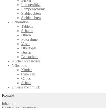
Blaker
Lampenfüße
Lampenschirme
Stableuchten
Stehleuchten
Dekoration
Tabletts
Schalen
Uhren
Fotorahmen
Vasen
Übertöpfe
Dosen
Beleuchtung
Küchenaccessoires
Nähstudio
Kinder
Cutweste
Capes
Schals
Diverses/Schmuck
Kontakt
Inhaberin
Harriet von Rosenberg