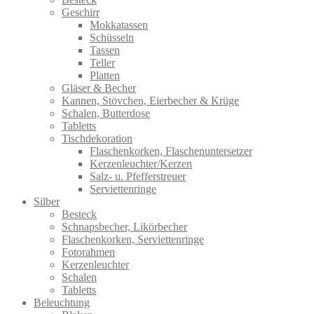
Geschirr
Mokkatassen
Schüsseln
Tassen
Teller
Platten
Gläser & Becher
Kannen, Stövchen, Eierbecher & Krüge
Schalen, Butterdose
Tabletts
Tischdekoration
Flaschenkorken, Flaschenuntersetzer
Kerzenleuchter/Kerzen
Salz- u. Pfefferstreuer
Serviettenringe
Silber
Besteck
Schnapsbecher, Likörbecher
Flaschenkorken, Serviettenringe
Fotorahmen
Kerzenleuchter
Schalen
Tabletts
Beleuchtung