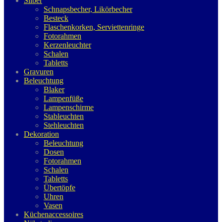
Silber
Schnapsbecher, Likörbecher
Besteck
Flaschenkorken, Serviettenringe
Fotorahmen
Kerzenleuchter
Schalen
Tabletts
Gravuren
Beleuchtung
Blaker
Lampenfüße
Lampenschirme
Stableuchten
Stehleuchten
Dekoration
Beleuchtung
Dosen
Fotorahmen
Schalen
Tabletts
Übertöpfe
Uhren
Vasen
Küchenaccessoires