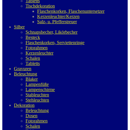
Tabletts
Tischdekoration
Flaschenkorken, Flaschenuntersetzer
Kerzenleuchter/Kerzen
Salz- u. Pfefferstreuer
Silber
Schnapsbecher, Likörbecher
Besteck
Flaschenkorken, Serviettenringe
Fotorahmen
Kerzenleuchter
Schalen
Tabletts
Gravuren
Beleuchtung
Blaker
Lampenfüße
Lampenschirme
Stableuchten
Stehleuchten
Dekoration
Beleuchtung
Dosen
Fotorahmen
Schalen