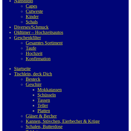
Nähstudio
Capes
Cutweste
Kinder
Schals
Diverses/Schmuck
Oldtimer – Hochzeitsautos
Geschenkfilter
Gesamtes Sortiment
Taufe
Hochzeit
Konfirmation
Startseite
Tischlein, deck Dich
Besteck
Geschirr
Mokkatassen
Schüsseln
Tassen
Teller
Platten
Gläser & Becher
Kannen, Stövchen, Eierbecher & Krüge
Schalen, Butterdose