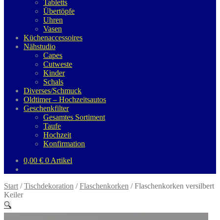
Tabletts
Übertöpfe
Uhren
Vasen
Küchenaccessoires
Nähstudio
Capes
Cutweste
Kinder
Schals
Diverses/Schmuck
Oldtimer – Hochzeitsautos
Geschenkfilter
Gesamtes Sortiment
Taufe
Hochzeit
Konfirmation
0,00
€
0 Artikel
Start
/
Tischdekoration
/
Flaschenkorken
/
Flaschenkorken versilbert
Keiler
🔍