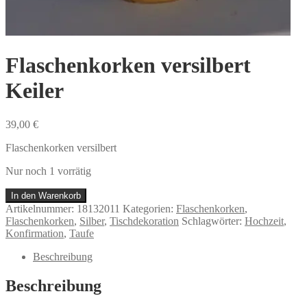
Flaschenkorken versilbert
Keiler
39,00
€
Flaschenkorken versilbert
Nur noch 1 vorrätig
Flaschenkorken
In den Warenkorb
versilbert
Artikelnummer:
18132011
Kategorien:
Flaschenkorken
,
Keiler
Flaschenkorken
,
Silber
,
Tischdekoration
Schlagwörter:
Hochzeit
,
Menge
Konfirmation
,
Taufe
Beschreibung
Beschreibung