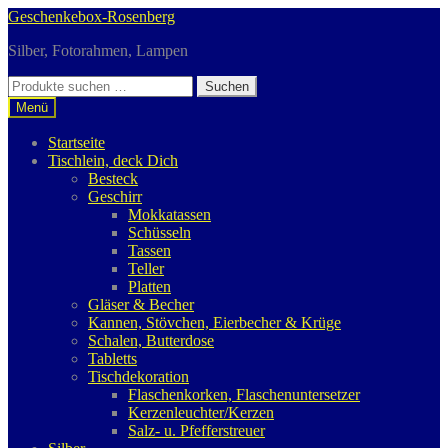
Zur
Zum
Geschenkebox-Rosenberg
Navigation
Inhalt
Silber, Fotorahmen, Lampen
springen
springen
Suchen
Suchen
nach:
Menü
Startseite
Tischlein, deck Dich
Besteck
Geschirr
Mokkatassen
Schüsseln
Tassen
Teller
Platten
Gläser & Becher
Kannen, Stövchen, Eierbecher & Krüge
Schalen, Butterdose
Tabletts
Tischdekoration
Flaschenkorken, Flaschenuntersetzer
Kerzenleuchter/Kerzen
Salz- u. Pfefferstreuer