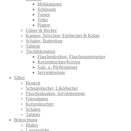
Mokkatassen
Schüsseln
Tassen
Teller
Platten
Gläser & Becher
Kannen, Stövchen, Eierbecher & Krüge
Schalen, Butterdose
Tabletts
Tischdekoration
Flaschenkorken, Flaschenuntersetzer
Kerzenleuchter/Kerzen
Salz- u. Pfefferstreuer
Serviettenringe
Silber
Besteck
Schnapsbecher, Likörbecher
Flaschenkorken, Serviettenringe
Fotorahmen
Kerzenleuchter
Schalen
Tabletts
Beleuchtung
Blaker
Lampenfüße