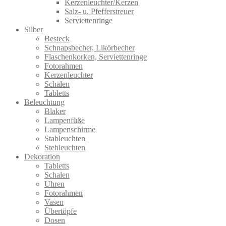
Kerzenleuchter/Kerzen
Salz- u. Pfefferstreuer
Serviettenringe
Silber
Besteck
Schnapsbecher, Likörbecher
Flaschenkorken, Serviettenringe
Fotorahmen
Kerzenleuchter
Schalen
Tabletts
Beleuchtung
Blaker
Lampenfüße
Lampenschirme
Stableuchten
Stehleuchten
Dekoration
Tabletts
Schalen
Uhren
Fotorahmen
Vasen
Übertöpfe
Dosen