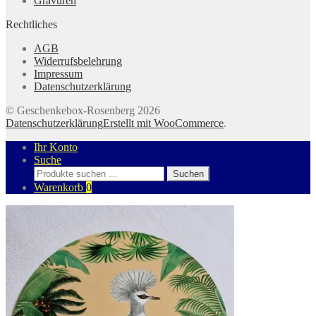
Gravuren
Rechtliches
AGB
Widerrufsbelehrung
Impressum
Datenschutzerklärung
© Geschenkebox-Rosenberg 2026
Datenschutzerklärung
Erstellt mit WooCommerce
.
Ihr Konto
Suche
Suchen
Suchen
nach:
Warenkorb
0