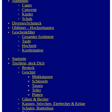
Nähstudio
Capes
Cutweste
Kinder
Schals
Diverses/Schmuck
Oldtimer – Hochzeitsautos
Geschenkfilter
Gesamtes Sortiment
Taufe
Hochzeit
Konfirmation
Startseite
Tischlein, deck Dich
Besteck
Geschirr
Mokkatassen
Schüsseln
Tassen
Teller
Platten
Gläser & Becher
Kannen, Stövchen, Eierbecher & Krüge
Schalen, Butterdose