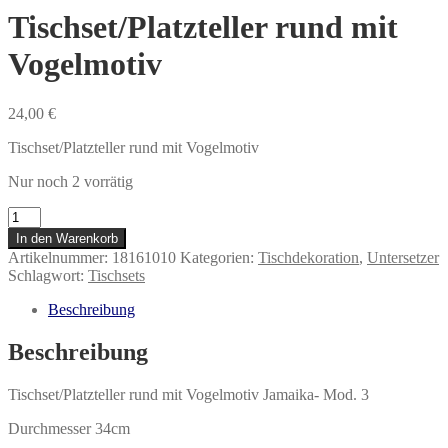
Tischset/Platzteller rund mit
Vogelmotiv
24,00
€
Tischset/Platzteller rund mit Vogelmotiv
Nur noch 2 vorrätig
Tischset/Platzteller
rund
In den Warenkorb
mit
Artikelnummer:
18161010
Kategorien:
Tischdekoration
,
Untersetzer
Vogelmotiv
Schlagwort:
Tischsets
Menge
Beschreibung
Beschreibung
Tischset/Platzteller rund mit Vogelmotiv Jamaika- Mod. 3
Durchmesser 34cm