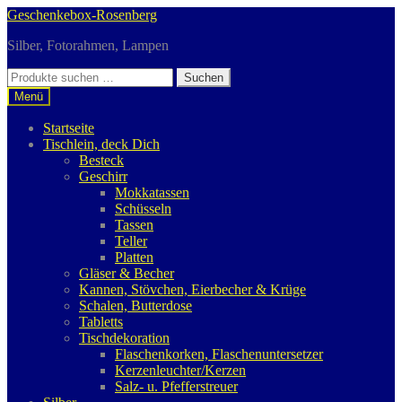
Zur
Zum
Geschenkebox-Rosenberg
Navigation
Inhalt
Silber, Fotorahmen, Lampen
springen
springen
Suchen
Suchen
nach:
Menü
Startseite
Tischlein, deck Dich
Besteck
Geschirr
Mokkatassen
Schüsseln
Tassen
Teller
Platten
Gläser & Becher
Kannen, Stövchen, Eierbecher & Krüge
Schalen, Butterdose
Tabletts
Tischdekoration
Flaschenkorken, Flaschenuntersetzer
Kerzenleuchter/Kerzen
Salz- u. Pfefferstreuer