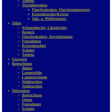
Tabletts
Tischdekoration
Flaschenkorken, Flaschenuntersetzer
Kerzenleuchter/Kerzen
Salz- u. Pfefferstreuer
Silber
Schnapsbecher, Likörbecher
Besteck
Flaschenkorken, Serviettenringe
Fotorahmen
Kerzenleuchter
Schalen
Tabletts
Gravuren
Beleuchtung
Blaker
Lampenfüße
Lampenschirme
Stableuchten
Stehleuchten
Dekoration
Beleuchtung
Dosen
Fotorahmen
Schalen