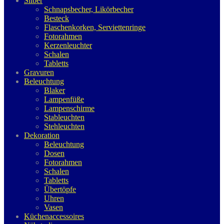
Silber
Schnapsbecher, Likörbecher
Besteck
Flaschenkorken, Serviettenringe
Fotorahmen
Kerzenleuchter
Schalen
Tabletts
Gravuren
Beleuchtung
Blaker
Lampenfüße
Lampenschirme
Stableuchten
Stehleuchten
Dekoration
Beleuchtung
Dosen
Fotorahmen
Schalen
Tabletts
Übertöpfe
Uhren
Vasen
Küchenaccessoires