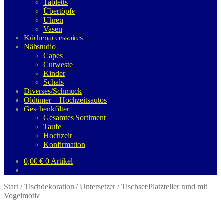
Tabletts
Übertöpfe
Uhren
Vasen
Küchenaccessoires
Nähstudio
Capes
Cutweste
Kinder
Schals
Diverses/Schmuck
Oldtimer – Hochzeitsautos
Geschenkfilter
Gesamtes Sortiment
Taufe
Hochzeit
Konfirmation
0,00
€
0 Artikel
Start
/
Tischdekoration
/
Untersetzer
/
Tischset/Platzteller rund mit
Vogelmotiv