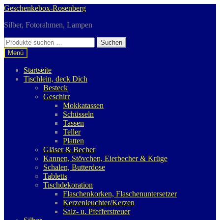
Zur
Zum
Geschenkebox-Rosenberg
Navigation
Inhalt
Silber, Fotorahmen, Lampen
springen
springen
Suchen
Suchen
nach:
Menü
Startseite
Tischlein, deck Dich
Besteck
Geschirr
Mokkatassen
Schüsseln
Tassen
Teller
Platten
Gläser & Becher
Kannen, Stövchen, Eierbecher & Krüge
Schalen, Butterdose
Tabletts
Tischdekoration
Flaschenkorken, Flaschenuntersetzer
Kerzenleuchter/Kerzen
Salz- u. Pfefferstreuer