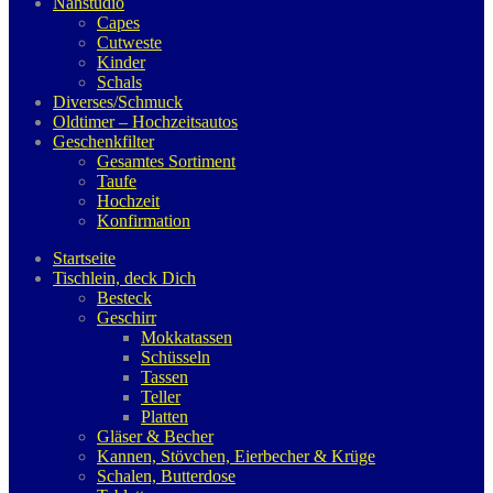
Nähstudio
Capes
Cutweste
Kinder
Schals
Diverses/Schmuck
Oldtimer – Hochzeitsautos
Geschenkfilter
Gesamtes Sortiment
Taufe
Hochzeit
Konfirmation
Startseite
Tischlein, deck Dich
Besteck
Geschirr
Mokkatassen
Schüsseln
Tassen
Teller
Platten
Gläser & Becher
Kannen, Stövchen, Eierbecher & Krüge
Schalen, Butterdose