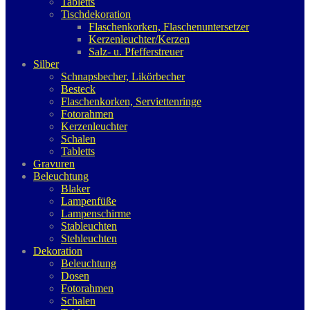
Tabletts
Tischdekoration
Flaschenkorken, Flaschenuntersetzer
Kerzenleuchter/Kerzen
Salz- u. Pfefferstreuer
Silber
Schnapsbecher, Likörbecher
Besteck
Flaschenkorken, Serviettenringe
Fotorahmen
Kerzenleuchter
Schalen
Tabletts
Gravuren
Beleuchtung
Blaker
Lampenfüße
Lampenschirme
Stableuchten
Stehleuchten
Dekoration
Beleuchtung
Dosen
Fotorahmen
Schalen