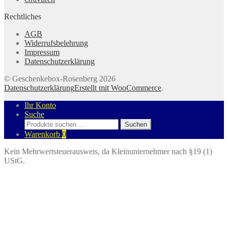
Rechtliches
AGB
Widerrufsbelehrung
Impressum
Datenschutzerklärung
© Geschenkebox-Rosenberg 2026
Datenschutzerklärung
Erstellt mit WooCommerce
.
Ihr Konto
Suche
Suchen
Suchen
nach:
Warenkorb
0
Kein Mehrwertsteuerausweis, da Kleinunternehmer nach §19 (1)
UStG.