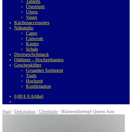
Tabletts
Übertöpfe
Uhren
Vasen
Küchenaccessoires
Nähstudio
Capes
Cutweste
Kinder
Schals
Diverses/Schmuck
Oldtimer – Hochzeitsautos
Geschenkfilter
Gesamtes Sortiment
Taufe
Hochzeit
Konfirmation
0,00
€
0 Artikel
Start
/
Dekoration
/
Übertöpfe
/
Blumenübertopf Queen Ann