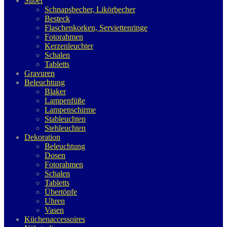
Silber
Schnapsbecher, Likörbecher
Besteck
Flaschenkorken, Serviettenringe
Fotorahmen
Kerzenleuchter
Schalen
Tabletts
Gravuren
Beleuchtung
Blaker
Lampenfüße
Lampenschirme
Stableuchten
Stehleuchten
Dekoration
Beleuchtung
Dosen
Fotorahmen
Schalen
Tabletts
Übertöpfe
Uhren
Vasen
Küchenaccessoires