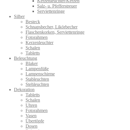
Kerzenleuchter/Kerzen
Salz- u. Pfefferstreuer
Serviettenringe
Silber
Besteck
Schnapsbecher, Likörbecher
Flaschenkorken, Serviettenringe
Fotorahmen
Kerzenleuchter
Schalen
Tabletts
Beleuchtung
Blaker
Lampenfüße
Lampenschirme
Stableuchten
Stehleuchten
Dekoration
Tabletts
Schalen
Uhren
Fotorahmen
Vasen
Übertöpfe
Dosen