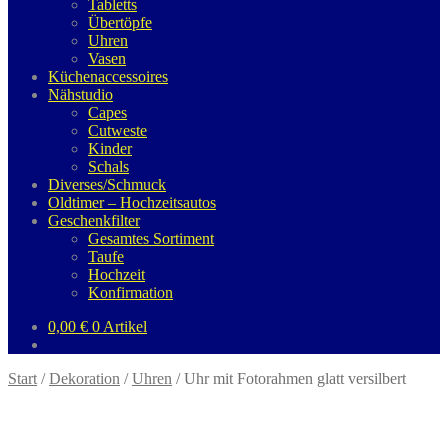
Tabletts
Übertöpfe
Uhren
Vasen
Küchenaccessoires
Nähstudio
Capes
Cutweste
Kinder
Schals
Diverses/Schmuck
Oldtimer – Hochzeitsautos
Geschenkfilter
Gesamtes Sortiment
Taufe
Hochzeit
Konfirmation
0,00
€
0 Artikel
Start
/
Dekoration
/
Uhren
/
Uhr mit Fotorahmen glatt versilbert