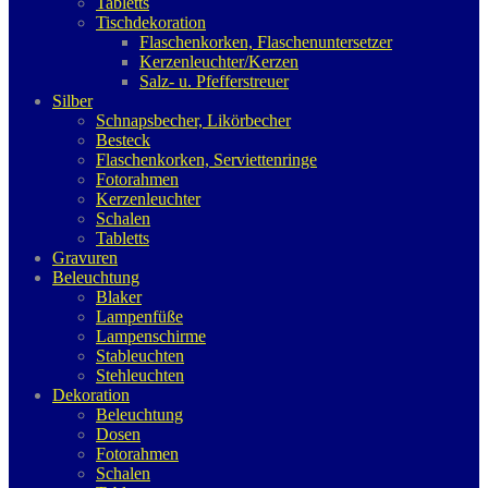
Tabletts
Tischdekoration
Flaschenkorken, Flaschenuntersetzer
Kerzenleuchter/Kerzen
Salz- u. Pfefferstreuer
Silber
Schnapsbecher, Likörbecher
Besteck
Flaschenkorken, Serviettenringe
Fotorahmen
Kerzenleuchter
Schalen
Tabletts
Gravuren
Beleuchtung
Blaker
Lampenfüße
Lampenschirme
Stableuchten
Stehleuchten
Dekoration
Beleuchtung
Dosen
Fotorahmen
Schalen