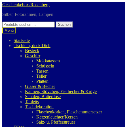
Zur
Zum
Geschenkebox-Rosenberg
Navigation
Inhalt
Silber, Fotorahmen, Lampen
springen
springen
Suchen
Suchen
nach:
Menü
Startseite
Tischlein, deck Dich
Besteck
Geschirr
Mokkatassen
Schüsseln
Tassen
Teller
Platten
Gläser & Becher
Kannen, Stövchen, Eierbecher & Krüge
Schalen, Butterdose
Tabletts
Tischdekoration
Flaschenkorken, Flaschenuntersetzer
Kerzenleuchter/Kerzen
Salz- u. Pfefferstreuer