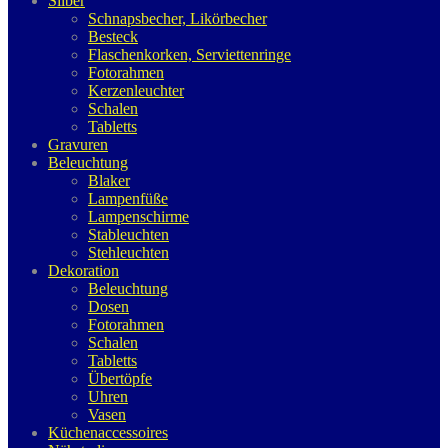
Silber
Schnapsbecher, Likörbecher
Besteck
Flaschenkorken, Serviettenringe
Fotorahmen
Kerzenleuchter
Schalen
Tabletts
Gravuren
Beleuchtung
Blaker
Lampenfüße
Lampenschirme
Stableuchten
Stehleuchten
Dekoration
Beleuchtung
Dosen
Fotorahmen
Schalen
Tabletts
Übertöpfe
Uhren
Vasen
Küchenaccessoires