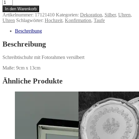
Uhr
mit
In den Warenkorb
Fotorahmen
Artikelnummer:
17121410
Kategorien:
Dekoration
,
Silber
,
Uhren
,
glatt
Uhren
Schlagwörter:
Hochzeit
,
Konfirmation
,
Taufe
versilbert
Menge
Beschreibung
Beschreibung
Schreibtischuhr mit Fotorahmen versilbert
Maße: 9cm x 13cm
Ähnliche Produkte