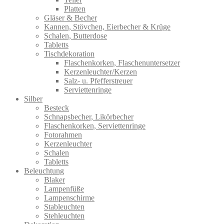
Platten
Gläser & Becher
Kannen, Stövchen, Eierbecher & Krüge
Schalen, Butterdose
Tabletts
Tischdekoration
Flaschenkorken, Flaschenuntersetzer
Kerzenleuchter/Kerzen
Salz- u. Pfefferstreuer
Serviettenringe
Silber
Besteck
Schnapsbecher, Likörbecher
Flaschenkorken, Serviettenringe
Fotorahmen
Kerzenleuchter
Schalen
Tabletts
Beleuchtung
Blaker
Lampenfüße
Lampenschirme
Stableuchten
Stehleuchten