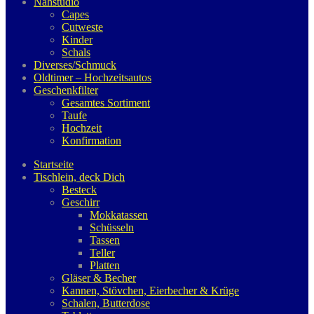
Nähstudio
Capes
Cutweste
Kinder
Schals
Diverses/Schmuck
Oldtimer – Hochzeitsautos
Geschenkfilter
Gesamtes Sortiment
Taufe
Hochzeit
Konfirmation
Startseite
Tischlein, deck Dich
Besteck
Geschirr
Mokkatassen
Schüsseln
Tassen
Teller
Platten
Gläser & Becher
Kannen, Stövchen, Eierbecher & Krüge
Schalen, Butterdose