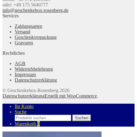
oder: +49 175 5640777
info@geschenkebox-rosenberg.de
Services
Zahlungsarten
Versand
Geschenkverpackung
Gravuren
Rechtliches
AGB
Widerrufsbelehrung
Impressum
Datenschutzerklärung
© Geschenkebox-Rosenberg 2026
Datenschutzerklärung
Erstellt mit WooCommerce
.
Ihr Konto
Suche
Suchen
Suchen
nach:
Warenkorb
0