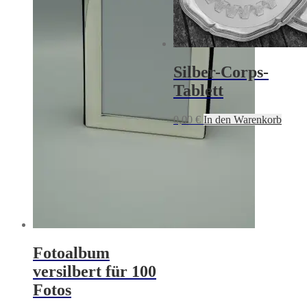
Silber-Corps-
Tablett
0,00
€
In den Warenkorb
Fotoalbum
versilbert für 100
Fotos