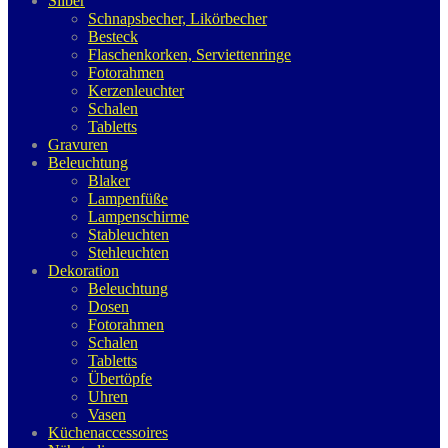
Silber
Schnapsbecher, Likörbecher
Besteck
Flaschenkorken, Serviettenringe
Fotorahmen
Kerzenleuchter
Schalen
Tabletts
Gravuren
Beleuchtung
Blaker
Lampenfüße
Lampenschirme
Stableuchten
Stehleuchten
Dekoration
Beleuchtung
Dosen
Fotorahmen
Schalen
Tabletts
Übertöpfe
Uhren
Vasen
Küchenaccessoires