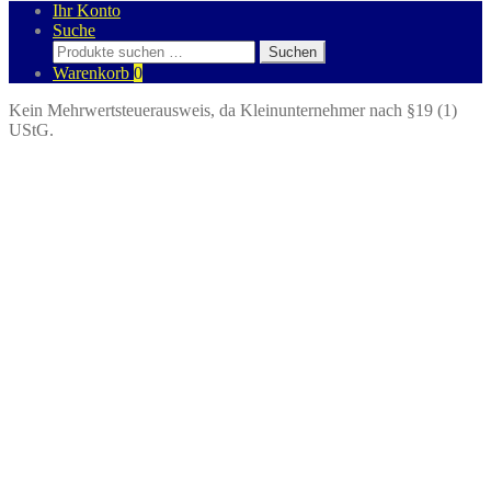
Ihr Konto
Suche
Suchen
Suchen
nach:
Warenkorb
0
Kein Mehrwertsteuerausweis, da Kleinunternehmer nach §19 (1)
UStG.