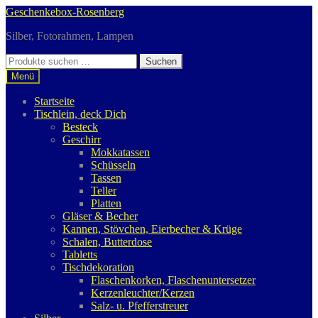
Zur
Zum
Geschenkebox-Rosenberg
Navigation
Inhalt
Silber, Fotorahmen, Lampen
springen
springen
Suchen
Suchen
nach:
Menü
Startseite
Tischlein, deck Dich
Besteck
Geschirr
Mokkatassen
Schüsseln
Tassen
Teller
Platten
Gläser & Becher
Kannen, Stövchen, Eierbecher & Krüge
Schalen, Butterdose
Tabletts
Tischdekoration
Flaschenkorken, Flaschenuntersetzer
Kerzenleuchter/Kerzen
Salz- u. Pfefferstreuer