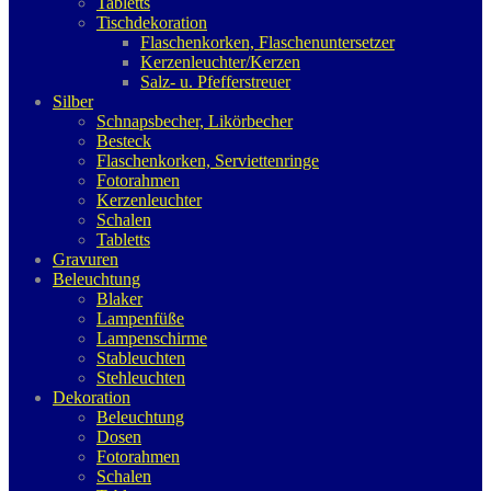
Tabletts
Tischdekoration
Flaschenkorken, Flaschenuntersetzer
Kerzenleuchter/Kerzen
Salz- u. Pfefferstreuer
Silber
Schnapsbecher, Likörbecher
Besteck
Flaschenkorken, Serviettenringe
Fotorahmen
Kerzenleuchter
Schalen
Tabletts
Gravuren
Beleuchtung
Blaker
Lampenfüße
Lampenschirme
Stableuchten
Stehleuchten
Dekoration
Beleuchtung
Dosen
Fotorahmen
Schalen