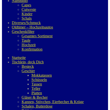
Nähstudio
Capes
Cutweste
Kinder
Schals
Diverses/Schmuck
Oldtimer – Hochzeitsautos
Geschenkfilter
Gesamtes Sortiment
Taufe
Hochzeit
Konfirmation
Startseite
Tischlein, deck Dich
Besteck
Geschirr
Mokkatassen
Schüsseln
Tassen
Teller
Platten
Gläser & Becher
Kannen, Stövchen, Eierbecher & Krüge
Schalen, Butterdose