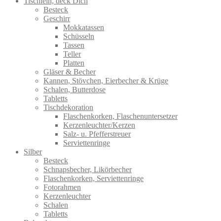
Tischlein, deck Dich
Besteck
Geschirr
Mokkatassen
Schüsseln
Tassen
Teller
Platten
Gläser & Becher
Kannen, Stövchen, Eierbecher & Krüge
Schalen, Butterdose
Tabletts
Tischdekoration
Flaschenkorken, Flaschenuntersetzer
Kerzenleuchter/Kerzen
Salz- u. Pfefferstreuer
Serviettenringe
Silber
Besteck
Schnapsbecher, Likörbecher
Flaschenkorken, Serviettenringe
Fotorahmen
Kerzenleuchter
Schalen
Tabletts