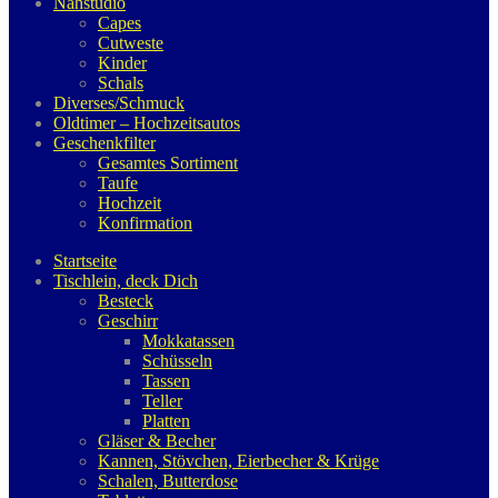
Nähstudio
Capes
Cutweste
Kinder
Schals
Diverses/Schmuck
Oldtimer – Hochzeitsautos
Geschenkfilter
Gesamtes Sortiment
Taufe
Hochzeit
Konfirmation
Startseite
Tischlein, deck Dich
Besteck
Geschirr
Mokkatassen
Schüsseln
Tassen
Teller
Platten
Gläser & Becher
Kannen, Stövchen, Eierbecher & Krüge
Schalen, Butterdose