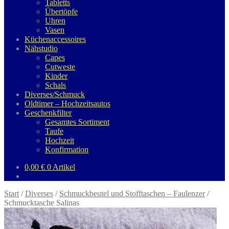
Tabletts
Übertöpfe
Uhren
Vasen
Küchenaccessoires
Nähstudio
Capes
Cutweste
Kinder
Schals
Diverses/Schmuck
Oldtimer – Hochzeitsautos
Geschenkfilter
Gesamtes Sortiment
Taufe
Hochzeit
Konfirmation
0,00
€
0 Artikel
Start
/
Diverses
/
Schmuckbeutel und Stofftaschen – Faulenzer
/
Schmucktasche Salinas