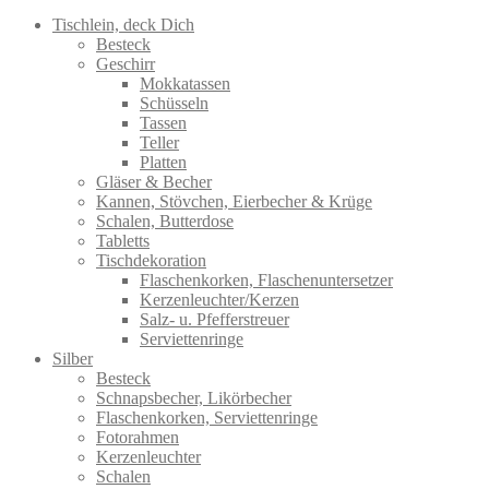
Tischlein, deck Dich
Besteck
Geschirr
Mokkatassen
Schüsseln
Tassen
Teller
Platten
Gläser & Becher
Kannen, Stövchen, Eierbecher & Krüge
Schalen, Butterdose
Tabletts
Tischdekoration
Flaschenkorken, Flaschenuntersetzer
Kerzenleuchter/Kerzen
Salz- u. Pfefferstreuer
Serviettenringe
Silber
Besteck
Schnapsbecher, Likörbecher
Flaschenkorken, Serviettenringe
Fotorahmen
Kerzenleuchter
Schalen