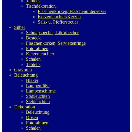
Tabletts
Tischdekoration
Flaschenkorken, Flaschenuntersetzer
Kerzenleuchter/Kerzen
Salz- u. Pfefferstreuer
Silber
Schnapsbecher, Likörbecher
Besteck
Flaschenkorken, Serviettenringe
Fotorahmen
Kerzenleuchter
Schalen
Tabletts
Gravuren
Beleuchtung
Blaker
Lampenfüße
Lampenschirme
Stableuchten
Stehleuchten
Dekoration
Beleuchtung
Dosen
Fotorahmen
Schalen