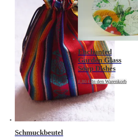
Enchanted
Garden Glass
Soap Dishes
8,80
€
In den Warenkorb
Schmuckbeutel