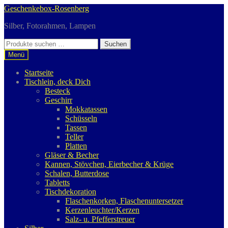
Zur
Zum
Geschenkebox-Rosenberg
Navigation
Inhalt
Silber, Fotorahmen, Lampen
springen
springen
Suchen
Suchen
nach:
Menü
Startseite
Tischlein, deck Dich
Besteck
Geschirr
Mokkatassen
Schüsseln
Tassen
Teller
Platten
Gläser & Becher
Kannen, Stövchen, Eierbecher & Krüge
Schalen, Butterdose
Tabletts
Tischdekoration
Flaschenkorken, Flaschenuntersetzer
Kerzenleuchter/Kerzen
Salz- u. Pfefferstreuer