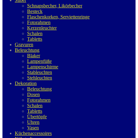
Silber
Schnapsbecher, Likörbecher
Besteck
Flaschenkorken, Serviettenringe
Fotorahmen
Kerzenleuchter
Schalen
Tabletts
Gravuren
Beleuchtung
Blaker
Lampenfüße
Lampenschirme
Stableuchten
Stehleuchten
Dekoration
Beleuchtung
Dosen
Fotorahmen
Schalen
Tabletts
Übertöpfe
Uhren
Vasen
Küchenaccessoires