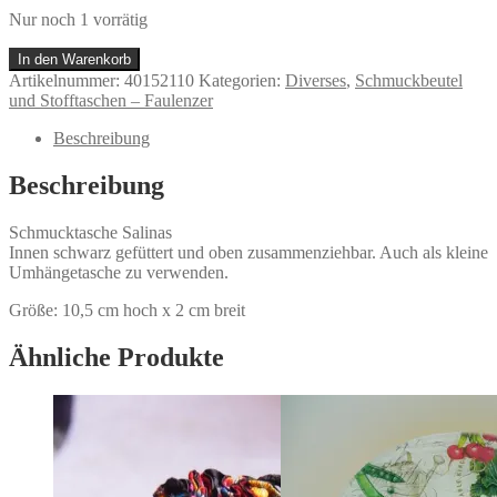
Nur noch 1 vorrätig
Schmucktasche
In den Warenkorb
Salinas
Artikelnummer:
40152110
Kategorien:
Diverses
,
Schmuckbeutel
Menge
und Stofftaschen – Faulenzer
Beschreibung
Beschreibung
Schmucktasche Salinas
Innen schwarz gefüttert und oben zusammenziehbar. Auch als kleine
Umhängetasche zu verwenden.
Größe: 10,5 cm hoch x 2 cm breit
Ähnliche Produkte