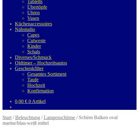
Tabletts
Übertöpfe
Uhren
Vasen
Küchenaccessoires
Nähstudio
Capes
Cutweste
Kinder
Schals
Diverses/Schmuck
Oldtimer – Hochzeitsautos
Geschenkfilter
Gesamtes Sortiment
Taufe
Hochzeit
Konfirmation
0,00
€
0 Artikel
Start
/
Beleuchtung
/
Lampenschirme
/
Schirm Balken oval
marine/blau-weiß mittel