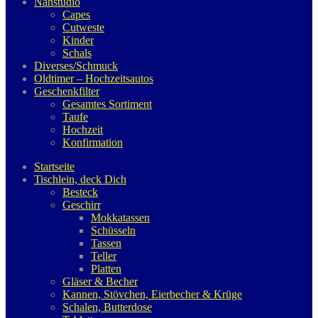
Nähstudio
Capes
Cutweste
Kinder
Schals
Diverses/Schmuck
Oldtimer – Hochzeitsautos
Geschenkfilter
Gesamtes Sortiment
Taufe
Hochzeit
Konfirmation
Startseite
Tischlein, deck Dich
Besteck
Geschirr
Mokkatassen
Schüsseln
Tassen
Teller
Platten
Gläser & Becher
Kannen, Stövchen, Eierbecher & Krüge
Schalen, Butterdose