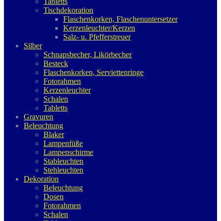
Tabletts
Tischdekoration
Flaschenkorken, Flaschenuntersetzer
Kerzenleuchter/Kerzen
Salz- u. Pfefferstreuer
Silber
Schnapsbecher, Likörbecher
Besteck
Flaschenkorken, Serviettenringe
Fotorahmen
Kerzenleuchter
Schalen
Tabletts
Gravuren
Beleuchtung
Blaker
Lampenfüße
Lampenschirme
Stableuchten
Stehleuchten
Dekoration
Beleuchtung
Dosen
Fotorahmen
Schalen