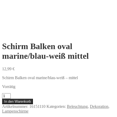
Schirm Balken oval
marine/blau-weiß mittel
12,99
€
Schirm Balken oval marine/blau-weiß – mittel
Vorrätig
Schirm
Balken
In den Warenkorb
oval
Artikelnummer:
16151110
Kategorien:
Beleuchtung
,
Dekoration
,
marine/blau-
Lampenschirme
weiß