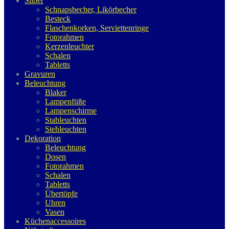
Silber
Schnapsbecher, Likörbecher
Besteck
Flaschenkorken, Serviettenringe
Fotorahmen
Kerzenleuchter
Schalen
Tabletts
Gravuren
Beleuchtung
Blaker
Lampenfüße
Lampenschirme
Stableuchten
Stehleuchten
Dekoration
Beleuchtung
Dosen
Fotorahmen
Schalen
Tabletts
Übertöpfe
Uhren
Vasen
Küchenaccessoires