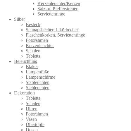
Kerzenleuchter/Kerzen
Salz- u. Pfefferstreuer
Serviettenringe
Silber
Besteck
Schnapsbecher, Likörbecher
Flaschenkorken, Serviettenringe
Fotorahmen
Kerzenleuchter
Schalen
Tabletts
Beleuchtung
Blaker
Lampenfüße
Lampenschirme
Stableuchten
Stehleuchten
Dekoration
Tabletts
Schalen
Uhren
Fotorahmen
Vasen
Übertöpfe
Dosen