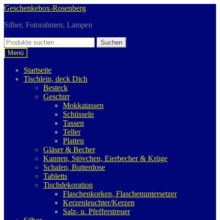
Zur
Zum
Geschenkebox-Rosenberg
Navigation
Inhalt
Silber, Fotorahmen, Lampen
springen
springen
Suchen
Suchen
nach:
Menü
Startseite
Tischlein, deck Dich
Besteck
Geschirr
Mokkatassen
Schüsseln
Tassen
Teller
Platten
Gläser & Becher
Kannen, Stövchen, Eierbecher & Krüge
Schalen, Butterdose
Tabletts
Tischdekoration
Flaschenkorken, Flaschenuntersetzer
Kerzenleuchter/Kerzen
Salz- u. Pfefferstreuer