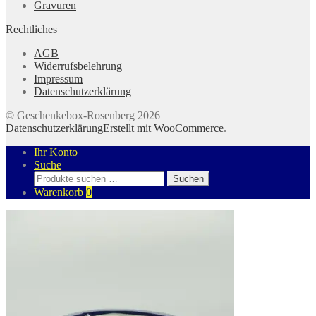
Gravuren
Rechtliches
AGB
Widerrufsbelehrung
Impressum
Datenschutzerklärung
© Geschenkebox-Rosenberg 2026
Datenschutzerklärung
Erstellt mit WooCommerce
.
Ihr Konto
Suche
Suchen
Suchen
nach:
Warenkorb
0