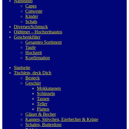
Nähstudio
Capes
Cutweste
Kinder
Schals
Diverses/Schmuck
Oldtimer – Hochzeitsautos
Geschenkfilter
Gesamtes Sortiment
Taufe
Hochzeit
Konfirmation
Startseite
Tischlein, deck Dich
Besteck
Geschirr
Mokkatassen
Schüsseln
Tassen
Teller
Platten
Gläser & Becher
Kannen, Stövchen, Eierbecher & Krüge
Schalen, Butterdose