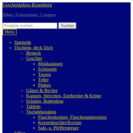
Zur
Zum
Geschenkebox-Rosenberg
Navigation
Inhalt
Silber, Fotorahmen, Lampen
springen
springen
Suchen
Suchen
nach:
Menü
Startseite
Tischlein, deck Dich
Besteck
Geschirr
Mokkatassen
Schüsseln
Tassen
Teller
Platten
Gläser & Becher
Kannen, Stövchen, Eierbecher & Krüge
Schalen, Butterdose
Tabletts
Tischdekoration
Flaschenkorken, Flaschenuntersetzer
Kerzenleuchter/Kerzen
Salz- u. Pfefferstreuer