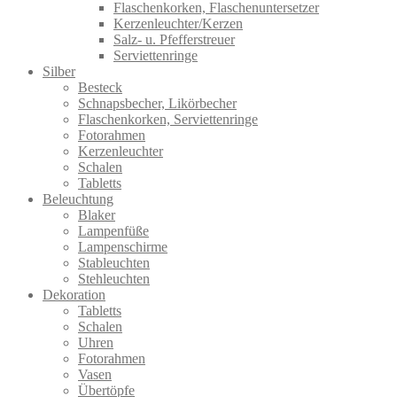
Flaschenkorken, Flaschenuntersetzer
Kerzenleuchter/Kerzen
Salz- u. Pfefferstreuer
Serviettenringe
Silber
Besteck
Schnapsbecher, Likörbecher
Flaschenkorken, Serviettenringe
Fotorahmen
Kerzenleuchter
Schalen
Tabletts
Beleuchtung
Blaker
Lampenfüße
Lampenschirme
Stableuchten
Stehleuchten
Dekoration
Tabletts
Schalen
Uhren
Fotorahmen
Vasen
Übertöpfe