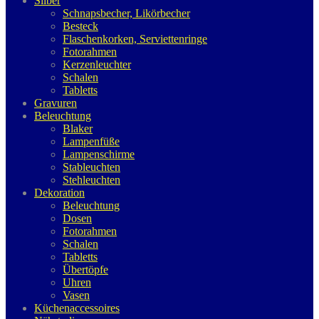
Silber
Schnapsbecher, Likörbecher
Besteck
Flaschenkorken, Serviettenringe
Fotorahmen
Kerzenleuchter
Schalen
Tabletts
Gravuren
Beleuchtung
Blaker
Lampenfüße
Lampenschirme
Stableuchten
Stehleuchten
Dekoration
Beleuchtung
Dosen
Fotorahmen
Schalen
Tabletts
Übertöpfe
Uhren
Vasen
Küchenaccessoires