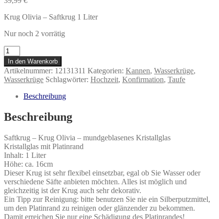
39,99
€
Krug Olivia – Saftkrug 1 Liter
Nur noch 2 vorrätig
Krug
Olivia
In den Warenkorb
Menge
Artikelnummer:
12131311
Kategorien:
Kannen
,
Wasserkrüge
,
Wasserkrüge
Schlagwörter:
Hochzeit
,
Konfirmation
,
Taufe
Beschreibung
Beschreibung
Saftkrug – Krug Olivia – mundgeblasenes Kristallglas
Kristallglas mit Platinrand
Inhalt: 1 Liter
Höhe: ca. 16cm
Dieser Krug ist sehr flexibel einsetzbar, egal ob Sie Wasser oder
verschiedene Säfte anbieten möchten. Alles ist möglich und
gleichzeitig ist der Krug auch sehr dekorativ.
Ein Tipp zur Reinigung: bitte benutzen Sie nie ein Silberputzmittel,
um den Platinrand zu reinigen oder glänzender zu bekommen.
Damit erreichen Sie nur eine Schädigung des Platinrandes!