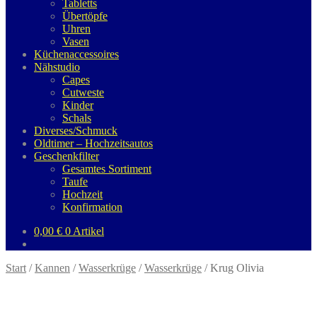
Tabletts
Übertöpfe
Uhren
Vasen
Küchenaccessoires
Nähstudio
Capes
Cutweste
Kinder
Schals
Diverses/Schmuck
Oldtimer – Hochzeitsautos
Geschenkfilter
Gesamtes Sortiment
Taufe
Hochzeit
Konfirmation
0,00
€
0 Artikel
Start
/
Kannen
/
Wasserkrüge
/
Wasserkrüge
/
Krug Olivia