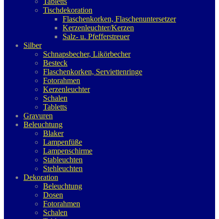
Tabletts
Tischdekoration
Flaschenkorken, Flaschenuntersetzer
Kerzenleuchter/Kerzen
Salz- u. Pfefferstreuer
Silber
Schnapsbecher, Likörbecher
Besteck
Flaschenkorken, Serviettenringe
Fotorahmen
Kerzenleuchter
Schalen
Tabletts
Gravuren
Beleuchtung
Blaker
Lampenfüße
Lampenschirme
Stableuchten
Stehleuchten
Dekoration
Beleuchtung
Dosen
Fotorahmen
Schalen