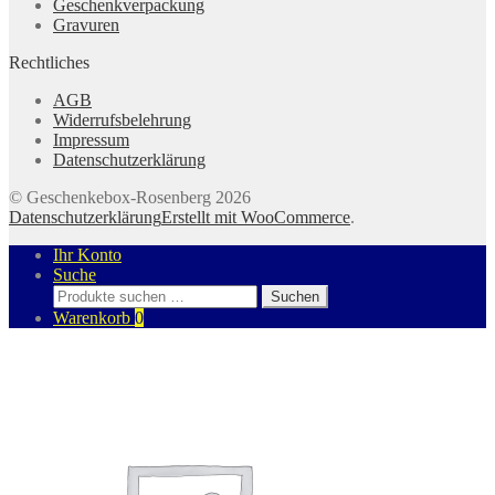
Geschenkverpackung
Gravuren
Rechtliches
AGB
Widerrufsbelehrung
Impressum
Datenschutzerklärung
© Geschenkebox-Rosenberg 2026
Datenschutzerklärung
Erstellt mit WooCommerce
.
Ihr Konto
Suche
Suchen
Suchen
nach:
Warenkorb
0