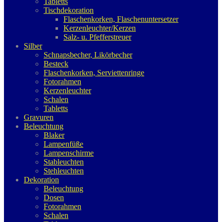
Tabletts
Tischdekoration
Flaschenkorken, Flaschenuntersetzer
Kerzenleuchter/Kerzen
Salz- u. Pfefferstreuer
Silber
Schnapsbecher, Likörbecher
Besteck
Flaschenkorken, Serviettenringe
Fotorahmen
Kerzenleuchter
Schalen
Tabletts
Gravuren
Beleuchtung
Blaker
Lampenfüße
Lampenschirme
Stableuchten
Stehleuchten
Dekoration
Beleuchtung
Dosen
Fotorahmen
Schalen