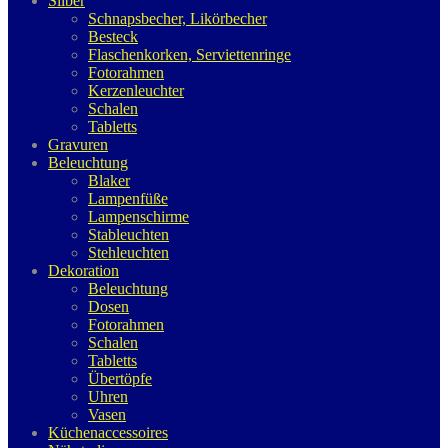
Silber
Schnapsbecher, Likörbecher
Besteck
Flaschenkorken, Serviettenringe
Fotorahmen
Kerzenleuchter
Schalen
Tabletts
Gravuren
Beleuchtung
Blaker
Lampenfüße
Lampenschirme
Stableuchten
Stehleuchten
Dekoration
Beleuchtung
Dosen
Fotorahmen
Schalen
Tabletts
Übertöpfe
Uhren
Vasen
Küchenaccessoires