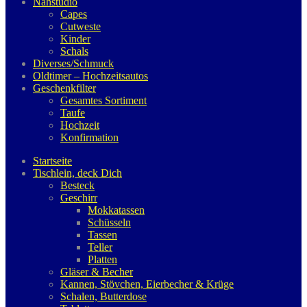
Nähstudio
Capes
Cutweste
Kinder
Schals
Diverses/Schmuck
Oldtimer – Hochzeitsautos
Geschenkfilter
Gesamtes Sortiment
Taufe
Hochzeit
Konfirmation
Startseite
Tischlein, deck Dich
Besteck
Geschirr
Mokkatassen
Schüsseln
Tassen
Teller
Platten
Gläser & Becher
Kannen, Stövchen, Eierbecher & Krüge
Schalen, Butterdose