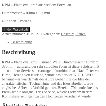
KPM – Platte oval groß aus weißem Porzellan
Durchmesser: 410mm x 330mm
Nur noch 1 vorrätig
KPM
In den Warenkorb
-
Artikelnummer:
10151210
Kategorien:
Geschirr
,
Platten
Platte
oval
Beschreibung
groß
Kurland
Beschreibung
Weiß
Menge
KPM – Platte oval groß, Kurland Weiß, Durchmesser: 410mm x
330mm – aufgrund der sehr stilvollen Form ist diese Schüssel mit
allen andern Services hervorragend kombinierbar! Nach Peter von
Biron, Herzog von Kurland, wurde das Service KURLAND
benannt – er war damals der Auftraggeber. Für die Idee der
charakteristischen Tuchgehänge und das Eierstabrelief wurde
englisches Silber als Vorbild genutzt. Bereits 1791 entdeckte das
Preußische Königshaus das Service, welches seitdem in dem
Königshaus sehr gern zu den Hochzeiten verschenkt wurde.