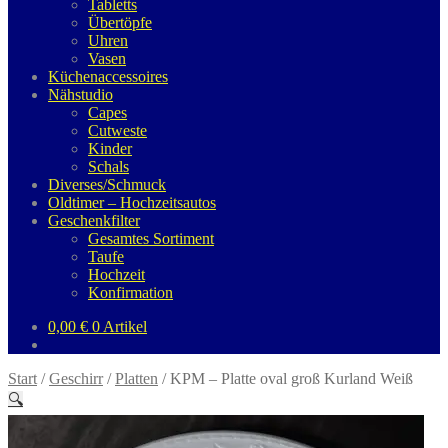
Tabletts
Übertöpfe
Uhren
Vasen
Küchenaccessoires
Nähstudio
Capes
Cutweste
Kinder
Schals
Diverses/Schmuck
Oldtimer – Hochzeitsautos
Geschenkfilter
Gesamtes Sortiment
Taufe
Hochzeit
Konfirmation
0,00
€
0 Artikel
Start
/
Geschirr
/
Platten
/
KPM – Platte oval groß Kurland Weiß
🔍