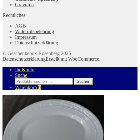
Gravuren
Rechtliches
AGB
Widerrufsbelehrung
Impressum
Datenschutzerklärung
© Geschenkebox-Rosenberg 2026
Datenschutzerklärung
Erstellt mit WooCommerce
.
Ihr Konto
Suche
Suchen
Suchen
nach:
Warenkorb
0