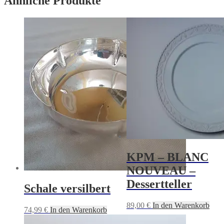
Ähnliche Produkte
KPM – BLANC
NOUVEAU –
Dessertteller
Schale versilbert
89,00
€
In den Warenkorb
74,99
€
In den Warenkorb