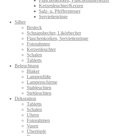
Flaschenkorken, Flaschenuntersetzer
Kerzenleuchter/Kerzen
Salz- u. Pfefferstreuer
Serviettenringe
Silber
Besteck
Schnapsbecher, Likörbecher
Flaschenkorken, Serviettenringe
Fotorahmen
Kerzenleuchter
Schalen
Tabletts
Beleuchtung
Blaker
Lampenfüße
Lampenschirme
Stableuchten
Stehleuchten
Dekoration
Tabletts
Schalen
Uhren
Fotorahmen
Vasen
Übertöpfe