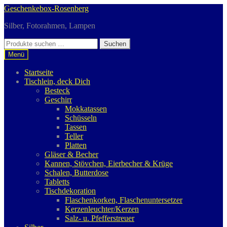
Zur
Zum
Geschenkebox-Rosenberg
Navigation
Inhalt
Silber, Fotorahmen, Lampen
springen
springen
Suchen
Suchen
nach:
Menü
Startseite
Tischlein, deck Dich
Besteck
Geschirr
Mokkatassen
Schüsseln
Tassen
Teller
Platten
Gläser & Becher
Kannen, Stövchen, Eierbecher & Krüge
Schalen, Butterdose
Tabletts
Tischdekoration
Flaschenkorken, Flaschenuntersetzer
Kerzenleuchter/Kerzen
Salz- u. Pfefferstreuer