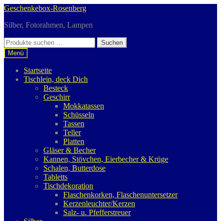
Zur
Zum
Geschenkebox-Rosenberg
Navigation
Inhalt
Silber, Fotorahmen, Lampen
springen
springen
Suchen
Suchen
nach:
Menü
Startseite
Tischlein, deck Dich
Besteck
Geschirr
Mokkatassen
Schüsseln
Tassen
Teller
Platten
Gläser & Becher
Kannen, Stövchen, Eierbecher & Krüge
Schalen, Butterdose
Tabletts
Tischdekoration
Flaschenkorken, Flaschenuntersetzer
Kerzenleuchter/Kerzen
Salz- u. Pfefferstreuer