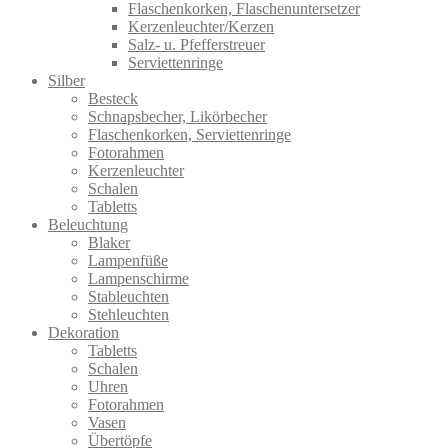
Flaschenkorken, Flaschenuntersetzer
Kerzenleuchter/Kerzen
Salz- u. Pfefferstreuer
Serviettenringe
Silber
Besteck
Schnapsbecher, Likörbecher
Flaschenkorken, Serviettenringe
Fotorahmen
Kerzenleuchter
Schalen
Tabletts
Beleuchtung
Blaker
Lampenfüße
Lampenschirme
Stableuchten
Stehleuchten
Dekoration
Tabletts
Schalen
Uhren
Fotorahmen
Vasen
Übertöpfe