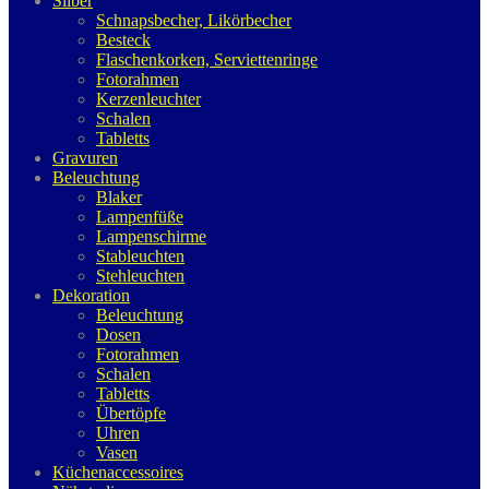
Silber
Schnapsbecher, Likörbecher
Besteck
Flaschenkorken, Serviettenringe
Fotorahmen
Kerzenleuchter
Schalen
Tabletts
Gravuren
Beleuchtung
Blaker
Lampenfüße
Lampenschirme
Stableuchten
Stehleuchten
Dekoration
Beleuchtung
Dosen
Fotorahmen
Schalen
Tabletts
Übertöpfe
Uhren
Vasen
Küchenaccessoires