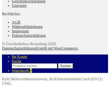
Geschenkverpackung
Gravuren
Rechtliches
AGB
Widerrufsbelehrung
Impressum
Datenschutzerklärung
© Geschenkebox-Rosenberg 2026
Datenschutzerklärung
Erstellt mit WooCommerce
.
Ihr Konto
Suche
Suchen
Suchen
nach:
Warenkorb
0
Kein Mehrwertsteuerausweis, da Kleinunternehmer nach §19 (1)
UStG.