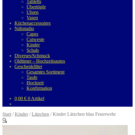
Tabletts
Übertöpfe
Uhren
Vasen
Küchenaccessoires
Nähstudio
Capes
Cutweste
Kinder
Schals
Diverses/Schmuck
Oldtimer – Hochzeitsautos
Geschenkfilter
Gesamtes Sortiment
Taufe
Hochzeit
Konfirmation
0,00
€
0 Artikel
Start
/
Kinder
/
Lätzchen
/
Kinder Lätzchen blau Feuerwehr
🔍