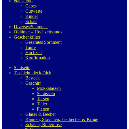
Nähstudio
Capes
Cutweste
Kinder
Schals
Diverses/Schmuck
Oldtimer – Hochzeitsautos
Geschenkfilter
Gesamtes Sortiment
Taufe
Hochzeit
Konfirmation
Startseite
Tischlein, deck Dich
Besteck
Geschirr
Mokkatassen
Schüsseln
Tassen
Teller
Platten
Gläser & Becher
Kannen, Stövchen, Eierbecher & Krüge
Schalen, Butterdose