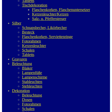
Tabletts
Tischdekoration
Flaschenkorken, Flaschenuntersetzer
Kerzenleuchter/Kerzen
Salz- u. Pfefferstreuer
Silber
Schnapsbecher, Likörbecher
Besteck
Flaschenkorken, Serviettenringe
Fotorahmen
Kerzenleuchter
Schalen
Tabletts
Gravuren
Beleuchtung
Blaker
Lampenfüße
Lampenschirme
Stableuchten
Stehleuchten
Dekoration
Beleuchtung
Dosen
Fotorahmen
Schalen