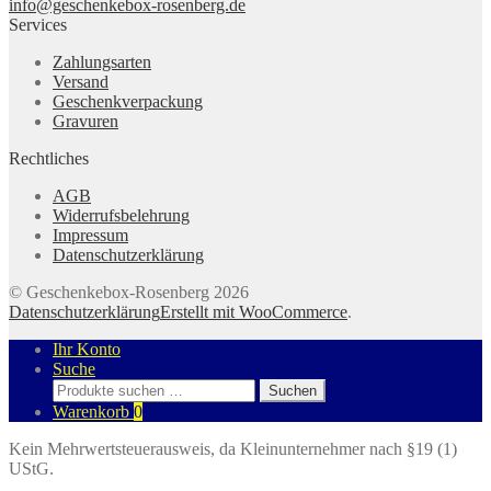
info@geschenkebox-rosenberg.de
Services
Zahlungsarten
Versand
Geschenkverpackung
Gravuren
Rechtliches
AGB
Widerrufsbelehrung
Impressum
Datenschutzerklärung
© Geschenkebox-Rosenberg 2026
Datenschutzerklärung
Erstellt mit WooCommerce
.
Ihr Konto
Suche
Suchen
Suchen
nach:
Warenkorb
0
Kein Mehrwertsteuerausweis, da Kleinunternehmer nach §19 (1)
UStG.