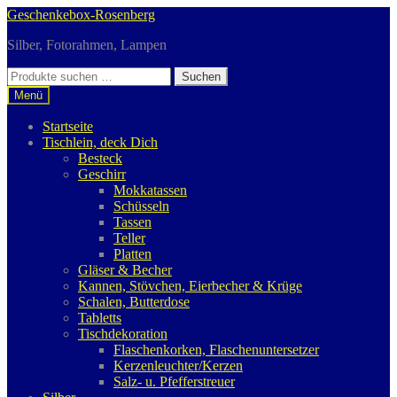
Zur
Zum
Geschenkebox-Rosenberg
Navigation
Inhalt
Silber, Fotorahmen, Lampen
springen
springen
Suchen
Suchen
nach:
Menü
Startseite
Tischlein, deck Dich
Besteck
Geschirr
Mokkatassen
Schüsseln
Tassen
Teller
Platten
Gläser & Becher
Kannen, Stövchen, Eierbecher & Krüge
Schalen, Butterdose
Tabletts
Tischdekoration
Flaschenkorken, Flaschenuntersetzer
Kerzenleuchter/Kerzen
Salz- u. Pfefferstreuer