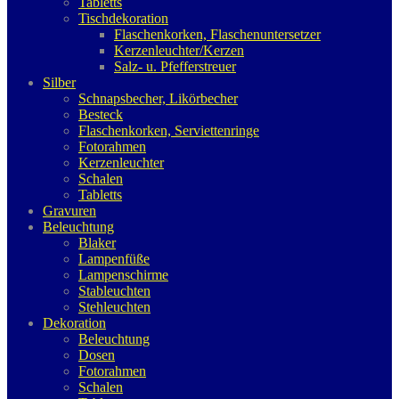
Tabletts
Tischdekoration
Flaschenkorken, Flaschenuntersetzer
Kerzenleuchter/Kerzen
Salz- u. Pfefferstreuer
Silber
Schnapsbecher, Likörbecher
Besteck
Flaschenkorken, Serviettenringe
Fotorahmen
Kerzenleuchter
Schalen
Tabletts
Gravuren
Beleuchtung
Blaker
Lampenfüße
Lampenschirme
Stableuchten
Stehleuchten
Dekoration
Beleuchtung
Dosen
Fotorahmen
Schalen