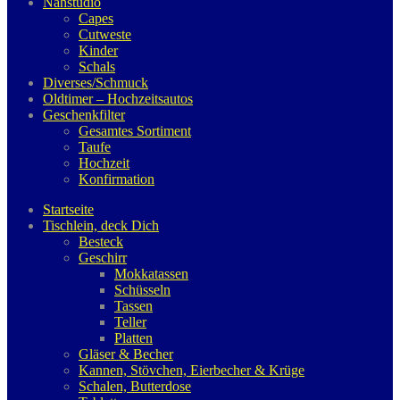
Nähstudio
Capes
Cutweste
Kinder
Schals
Diverses/Schmuck
Oldtimer – Hochzeitsautos
Geschenkfilter
Gesamtes Sortiment
Taufe
Hochzeit
Konfirmation
Startseite
Tischlein, deck Dich
Besteck
Geschirr
Mokkatassen
Schüsseln
Tassen
Teller
Platten
Gläser & Becher
Kannen, Stövchen, Eierbecher & Krüge
Schalen, Butterdose