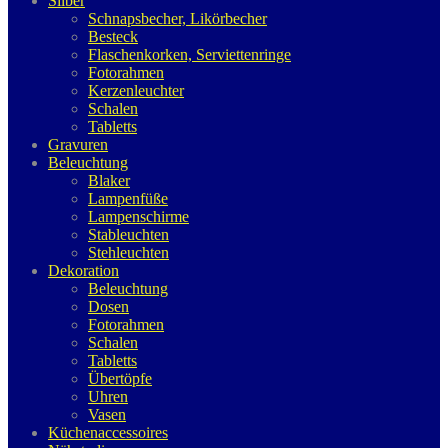
Silber
Schnapsbecher, Likörbecher
Besteck
Flaschenkorken, Serviettenringe
Fotorahmen
Kerzenleuchter
Schalen
Tabletts
Gravuren
Beleuchtung
Blaker
Lampenfüße
Lampenschirme
Stableuchten
Stehleuchten
Dekoration
Beleuchtung
Dosen
Fotorahmen
Schalen
Tabletts
Übertöpfe
Uhren
Vasen
Küchenaccessoires