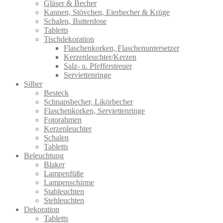
Gläser & Becher
Kannen, Stövchen, Eierbecher & Krüge
Schalen, Butterdose
Tabletts
Tischdekoration
Flaschenkorken, Flaschenuntersetzer
Kerzenleuchter/Kerzen
Salz- u. Pfefferstreuer
Serviettenringe
Silber
Besteck
Schnapsbecher, Likörbecher
Flaschenkorken, Serviettenringe
Fotorahmen
Kerzenleuchter
Schalen
Tabletts
Beleuchtung
Blaker
Lampenfüße
Lampenschirme
Stableuchten
Stehleuchten
Dekoration
Tabletts