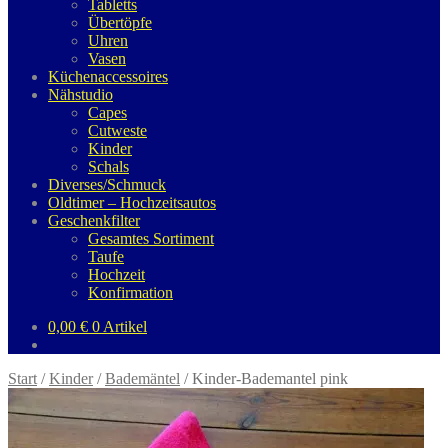
Tabletts
Übertöpfe
Uhren
Vasen
Küchenaccessoires
Nähstudio
Capes
Cutweste
Kinder
Schals
Diverses/Schmuck
Oldtimer – Hochzeitsautos
Geschenkfilter
Gesamtes Sortiment
Taufe
Hochzeit
Konfirmation
0,00
€
0 Artikel
Start
/
Kinder
/
Bademäntel
/
Kinder-Bademantel pink