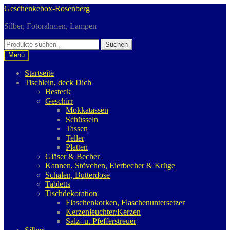
Zur
Zum
Geschenkebox-Rosenberg
Navigation
Inhalt
Silber, Fotorahmen, Lampen
springen
springen
Suchen
Suchen
nach:
Menü
Startseite
Tischlein, deck Dich
Besteck
Geschirr
Mokkatassen
Schüsseln
Tassen
Teller
Platten
Gläser & Becher
Kannen, Stövchen, Eierbecher & Krüge
Schalen, Butterdose
Tabletts
Tischdekoration
Flaschenkorken, Flaschenuntersetzer
Kerzenleuchter/Kerzen
Salz- u. Pfefferstreuer