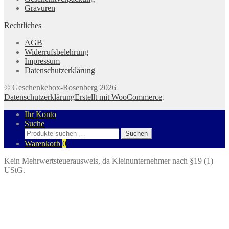
Gravuren
Rechtliches
AGB
Widerrufsbelehrung
Impressum
Datenschutzerklärung
© Geschenkebox-Rosenberg 2026
Datenschutzerklärung
Erstellt mit WooCommerce
.
Ihr Konto
Suche
Suchen
Suchen
nach:
Warenkorb
0
Kein Mehrwertsteuerausweis, da Kleinunternehmer nach §19 (1)
UStG.