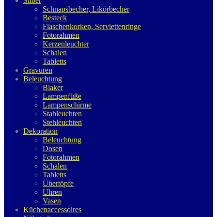
Silber
Schnapsbecher, Likörbecher
Besteck
Flaschenkorken, Serviettenringe
Fotorahmen
Kerzenleuchter
Schalen
Tabletts
Gravuren
Beleuchtung
Blaker
Lampenfüße
Lampenschirme
Stableuchten
Stehleuchten
Dekoration
Beleuchtung
Dosen
Fotorahmen
Schalen
Tabletts
Übertöpfe
Uhren
Vasen
Küchenaccessoires