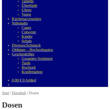
Tabletts
Übertöpfe
Uhren
Vasen
Küchenaccessoires
Nähstudio
Capes
Cutweste
Kinder
Schals
Diverses/Schmuck
Oldtimer – Hochzeitsautos
Geschenkfilter
Gesamtes Sortiment
Taufe
Hochzeit
Konfirmation
0,00
€
0 Artikel
Start
/
Haushalt
/
Dosen
Dosen