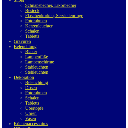
Silber
Schnapsbecher, Likörbecher
Besteck
Flaschenkorken, Serviettenringe
Fotorahmen
Kerzenleuchter
Schalen
Tabletts
Gravuren
Beleuchtung
Blaker
Lampenfüße
Lampenschirme
Stableuchten
Stehleuchten
Dekoration
Beleuchtung
Dosen
Fotorahmen
Schalen
Tabletts
Übertöpfe
Uhren
Vasen
Küchenaccessoires