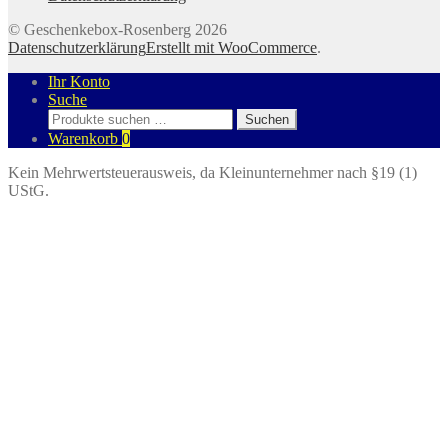
© Geschenkebox-Rosenberg 2026
Datenschutzerklärung
Erstellt mit WooCommerce
.
Ihr Konto
Suche
Suchen
Suchen
nach:
Warenkorb
0
Kein Mehrwertsteuerausweis, da Kleinunternehmer nach §19 (1)
UStG.