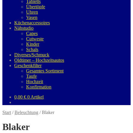
Tabletts
Übertöpfe
Uhren
Vasen
Küchenaccessoires
Nähstudio
Capes
Cutweste
Kinder
Schals
Diverses/Schmuck
Oldtimer – Hochzeitsautos
Geschenkfilter
Gesamtes Sortiment
Taufe
Hochzeit
Konfirmation
0,00
€
0 Artikel
Start
/
Beleuchtung
/
Blaker
Blaker