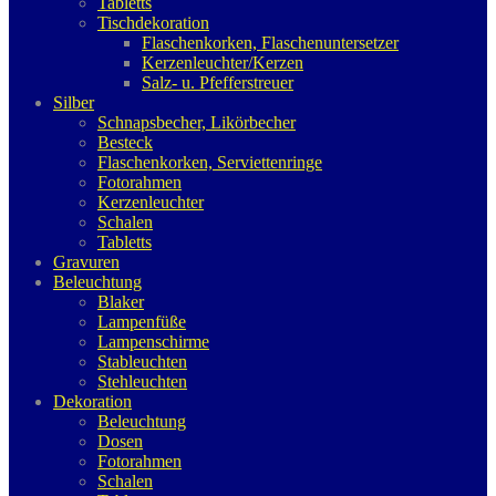
Tabletts
Tischdekoration
Flaschenkorken, Flaschenuntersetzer
Kerzenleuchter/Kerzen
Salz- u. Pfefferstreuer
Silber
Schnapsbecher, Likörbecher
Besteck
Flaschenkorken, Serviettenringe
Fotorahmen
Kerzenleuchter
Schalen
Tabletts
Gravuren
Beleuchtung
Blaker
Lampenfüße
Lampenschirme
Stableuchten
Stehleuchten
Dekoration
Beleuchtung
Dosen
Fotorahmen
Schalen