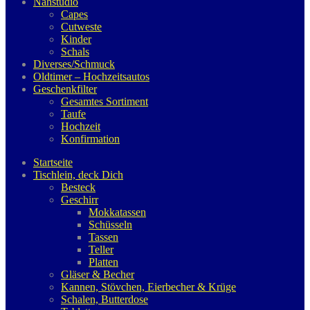
Nähstudio
Capes
Cutweste
Kinder
Schals
Diverses/Schmuck
Oldtimer – Hochzeitsautos
Geschenkfilter
Gesamtes Sortiment
Taufe
Hochzeit
Konfirmation
Startseite
Tischlein, deck Dich
Besteck
Geschirr
Mokkatassen
Schüsseln
Tassen
Teller
Platten
Gläser & Becher
Kannen, Stövchen, Eierbecher & Krüge
Schalen, Butterdose