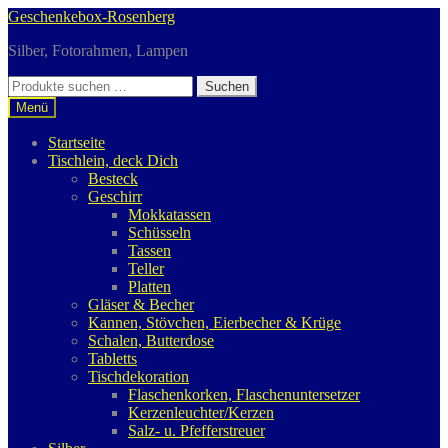
Zur
Zum
Geschenkebox-Rosenberg
Navigation
Inhalt
Silber, Fotorahmen, Lampen
springen
springen
Suchen
Suchen
nach:
Menü
Startseite
Tischlein, deck Dich
Besteck
Geschirr
Mokkatassen
Schüsseln
Tassen
Teller
Platten
Gläser & Becher
Kannen, Stövchen, Eierbecher & Krüge
Schalen, Butterdose
Tabletts
Tischdekoration
Flaschenkorken, Flaschenuntersetzer
Kerzenleuchter/Kerzen
Salz- u. Pfefferstreuer